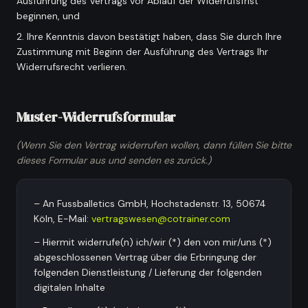
Ausführung des Vertrags vor Ablauf der Widerrufsfrist
beginnen, und
Vereinsführung
:
Verein besser organisieren
Ihre Kenntnis davon bestätigt haben, dass Sie durch Ihre
Trainingsalltag
:
Training leichter planen
Zustimmung mit Beginn der Ausführung des Vertrags Ihr
Spieler & Verein
:
Spieler besser begleiten
Widerrufsrecht verlieren.
Muster-Widerrufsformular
(Wenn Sie den Vertrag widerrufen wollen, dann füllen Sie bitte
dieses Formular aus und senden es zurück.)
– An Fussballetics GmbH, Hochstadenstr. 13, 50674
Köln, E-Mail:
vertragswesen@cotrainer.com
– Hiermit widerrufe(n) ich/wir (*) den von mir/uns (*)
abgeschlossenen Vertrag über die Erbringung der
folgenden Dienstleistung / Lieferung der folgenden
digitalen Inhalte