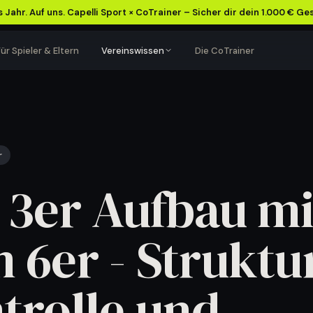
 Jahr. Auf uns. Capelli Sport × CoTrainer – Sicher dir dein 1.000 € Ge
ür Spieler & Eltern
Vereinswissen
Die CoTrainer
VEREINSFÜHRUNG
TRAININGSALLTAG
Verein besser
Training leichter
organisieren
planen
r
Abläufe, Kommunikation
Einheiten, Termine und
 3er Aufbau mi
und Einnahmen klarer
Teamorganisation besser
strukturieren.
im Griff.
Inhalte ansehen
→
Inhalte ansehen
→
 6er - Struktur
trolle und
Mehr Struktur für euren Verein