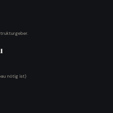
Strukturgeber.
u
au nötig ist)