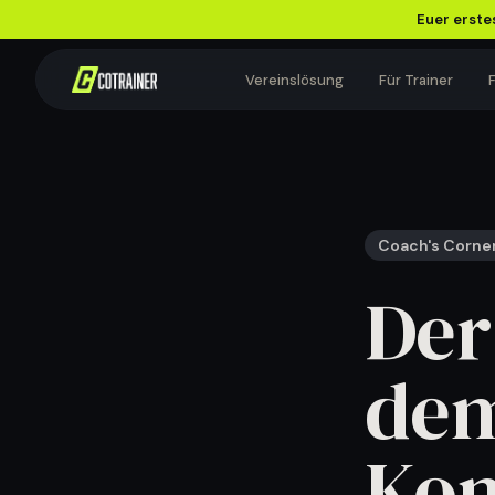
Euer erstes
Vereinslösung
Für Trainer
F
VEREINSWISSEN
Wissen, das euren
Coach's Corne
Vereinsalltag leichter
macht.
Der
Für Vorstand, Trainer und Teams.
dem
EMPFOHLEN
Zusatzeinnahmen für
Fußballvereine: Was wirklich
Kon
funktioniert