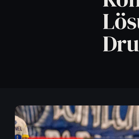
Artikel lesen
→
Lös
Dru