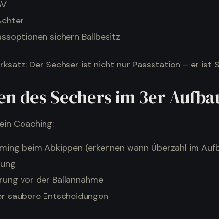
AV
Achter
ssoptionen sichern Ballbesitz
ksatz: Der Sechser ist nicht nur Passstation – er ist 
en des Sechers im 3er Aufba
dein Coaching:
Timing beim Abkippen (erkennen wann Überzahl im Aufb
lung
erung vor der Ballannahme
er saubere Entscheidungen