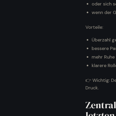
oder sich s
wenn der G
Vorteile:
Überzahl g
bessere Pas
mehr Ruhe 
klarere Rol
👉 Wichtig: D
Druck.
Zentral
letzten