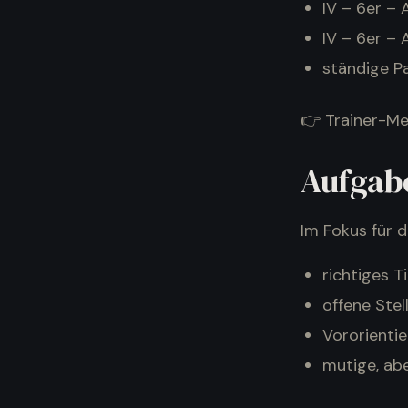
IV – 6er – 
IV – 6er – 
ständige Pa
👉 Trainer-Mer
Aufgab
Im Fokus für 
richtiges 
offene Stel
Vororienti
mutige, ab