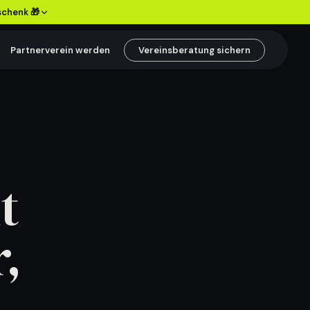
schenk 🎁
Partnerverein werden
Vereinsberatung sichern
SPIELER & VEREIN
Spieler besser
begleiten
Entwicklung, Eltern und
t
Bindung im Verein klarer
verbinden.
Inhalte ansehen
→
,