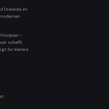
nd Dreiecke im
m modernen
Prinzipien –
ser schafft
rgt für klarere
st