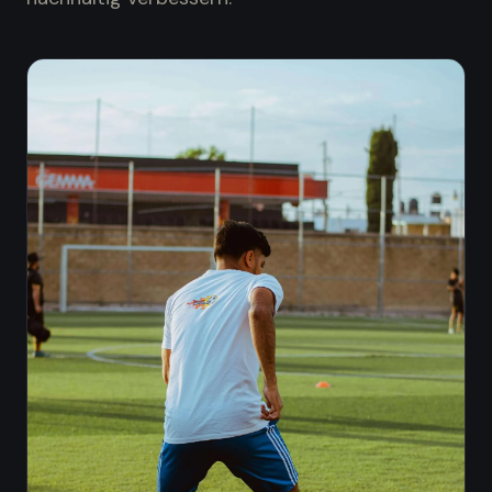
Vereinsführung
:
Verein besser organisieren
Trainingsalltag
:
Training leichter planen
Spieler & Verein
:
Spieler besser begleiten