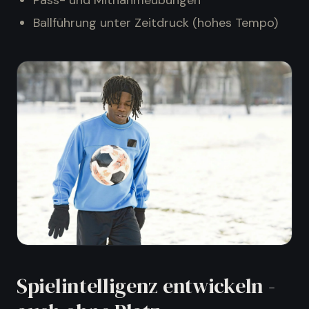
Pass- und Mitnahmeübungen
Ballführung unter Zeitdruck (hohes Tempo)
Vereinsführung
:
Verein besser organisieren
Trainingsalltag
:
Training leichter planen
Spieler & Verein
:
Spieler besser begleiten
Spielintelligenz entwickeln -