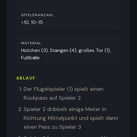
Vereinsführung
:
Verein besser organisieren
Trainingsalltag
:
Training leichter planen
SPIELERANZAHL
Spieler & Verein
:
Spieler besser begleiten
<10, 10-15
MATERIAL
Hütchen (3), Stangen (4), großes Tor (1),
Fußbälle
ABLAUF
Der Flügelspieler (1) spielt einen
Rückpass auf Spieler 2
Spieler 2 dribbelt einige Meter in
Richtung Mittelpunkt und spielt dann
einen Pass zu Spieler 3