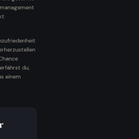
senmanagement
kt
nzufriedenheit
rherzustellen
 Chance
erfährst du,
us einem
r