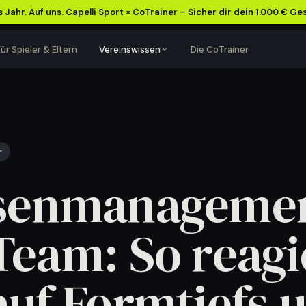
 Jahr. Auf uns. Capelli Sport × CoTrainer – Sicher dir dein 1.000 € Ge
ür Spieler & Eltern
Vereinswissen
Die CoTrainer
VEREINSFÜHRUNG
TRAININGSALLTAG
Verein besser
Training leichter
organisieren
planen
r
Abläufe, Kommunikation
Einheiten, Termine und
senmanageme
und Einnahmen klarer
Teamorganisation besser
strukturieren.
im Griff.
Inhalte ansehen
→
Inhalte ansehen
→
Team: So reagi
auf Formtiefs 
Mehr Struktur für euren Verein