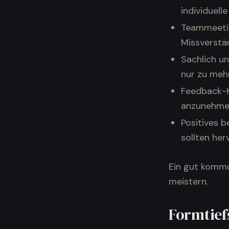
individuell
Teammeetin
Missverstä
Sachlich u
nur zu mehr
Feedback-Ku
anzunehme
Positives b
sollten he
Ein gut kommu
meistern.
Formtief