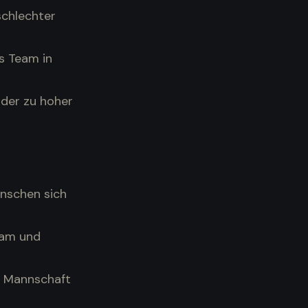
schlechter
as Team in
oder zu hoher
ünschen sich
eam und
r Mannschaft