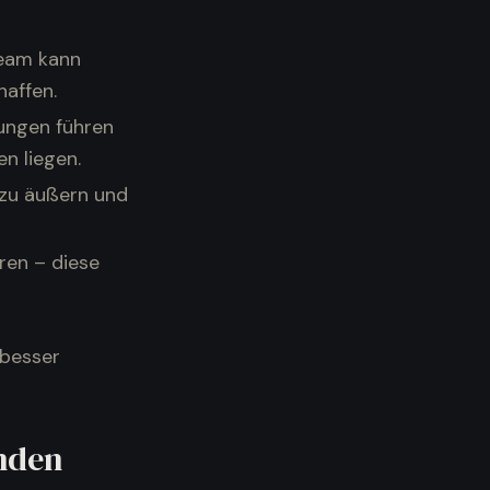
Team kann
affen.
sungen führen
n liegen.
k zu äußern und
eren – diese
 besser
inden