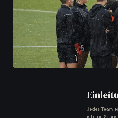
Einleit
Jedes Team erl
interne Spann