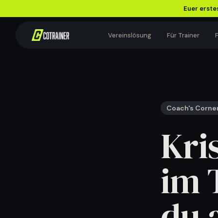
Euer erstes
Vereinslösung
Für Trainer
F
VEREINSWISSEN
Wissen, das euren
Coach's Corne
Vereinsalltag leichter
macht.
Kri
Für Vorstand, Trainer und Teams.
im 
EMPFOHLEN
Zusatzeinnahmen für
Fußballvereine: Was wirklich
du 
funktioniert