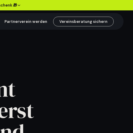
schenk 🎁
Partnerverein werden
Vereinsberatung sichern
SPIELER & VEREIN
Spieler besser
begleiten
Entwicklung, Eltern und
nt
Bindung im Verein klarer
verbinden.
Inhalte ansehen
→
erst
und