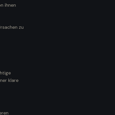
on ihnen
Ursachen zu
htige
ner klare
eren