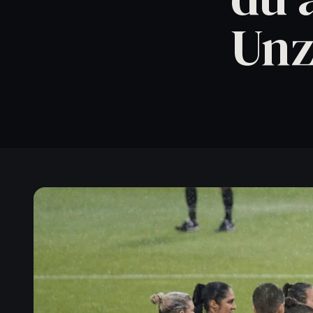
Artikel lesen
→
Unz