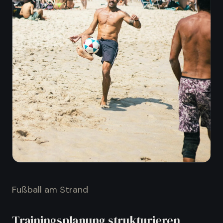
Vereinsführung
:
Verein besser organisieren
Trainingsalltag
:
Training leichter planen
Spieler & Verein
:
Spieler besser begleiten
Fußball am Strand
Trainingsplanung strukturieren