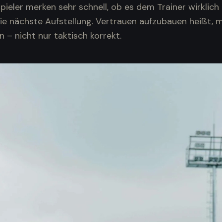
ieler merken sehr schnell, ob es dem Trainer wirklich
ie nächste Aufstellung. Vertrauen aufzubauen heißt, 
n – nicht nur taktisch korrekt.