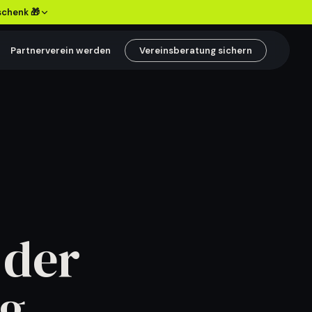
schenk 🎁
Partnerverein werden
Vereinsberatung sichern
SPIELER & VEREIN
Spieler besser
begleiten
Entwicklung, Eltern und
:
Bindung im Verein klarer
verbinden.
Inhalte ansehen
→
 der
lg