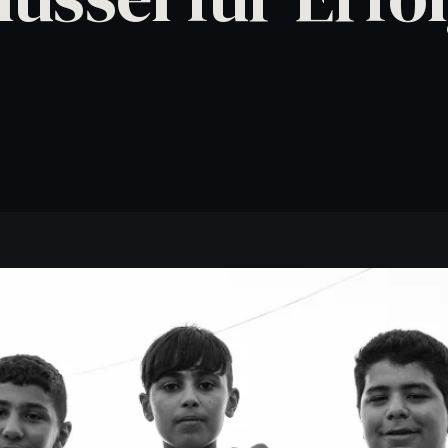
Wenn ihr Wissen direkt in bessere Abläufe übersetzen wollt.