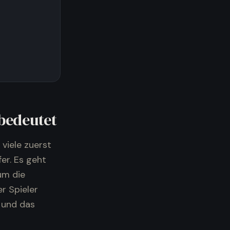
bedeutet
viele zuerst
er. Es geht
um die
er Spieler
 und das