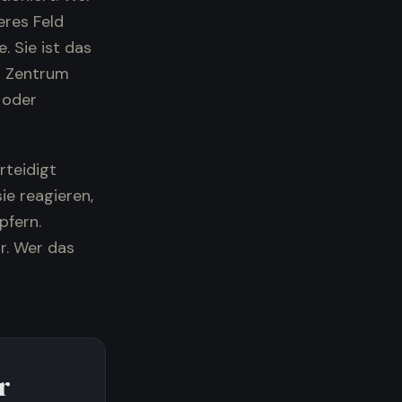
deres Feld
 Sie ist das
m Zentrum
g oder
rteidigt
ie reagieren,
pfern.
r. Wer das
r