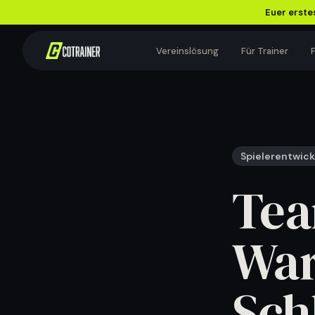
Euer erstes
Vereinslösung
Für Trainer
F
VEREINSWISSEN
Wissen, das euren
Spielerentwic
Vereinsalltag leichter
macht.
Tea
Für Vorstand, Trainer und Teams.
War
EMPFOHLEN
Zusatzeinnahmen für
Fußballvereine: Was wirklich
Sch
funktioniert