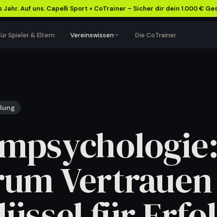
 Jahr. Auf uns. Capelli Sport × CoTrainer – Sicher dir dein 1.000 € Ge
ür Spieler & Eltern
Vereinswissen
Die CoTrainer
VEREINSFÜHRUNG
TRAININGSALLTAG
Verein besser
Training leichter
organisieren
planen
klung
Abläufe, Kommunikation
Einheiten, Termine und
mpsychologie
und Einnahmen klarer
Teamorganisation besser
strukturieren.
im Griff.
Inhalte ansehen
→
Inhalte ansehen
→
um Vertrauen
lüssel für Erfo
Mehr Struktur für euren Verein