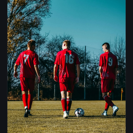
Vereinsführung
:
Verein besser organisieren
Trainingsalltag
:
Training leichter planen
Spieler & Verein
:
Spieler besser begleiten