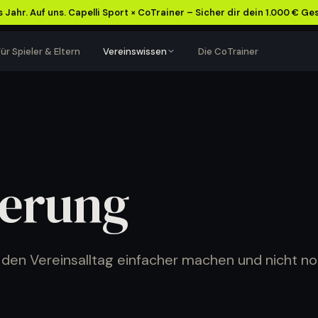
 Jahr. Auf uns. Capelli Sport × CoTrainer – Sicher dir dein 1.000 € Ge
ür Spieler & Eltern
Vereinswissen
Die CoTrainer
VEREINSFÜHRUNG
TRAININGSALLTAG
Verein besser
Training leichter
organisieren
planen
ierung
Abläufe, Kommunikation
Einheiten, Termine und
und Einnahmen klarer
Teamorganisation besser
strukturieren.
im Griff.
Inhalte ansehen
→
Inhalte ansehen
→
e den Vereinsalltag einfacher machen und nicht n
Mehr Struktur für euren Verein